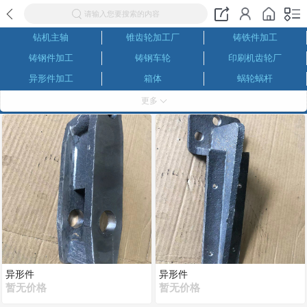
请输入您要搜索的内容
钻机主轴
锥齿轮加工厂
铸铁件加工
铸钢件加工
铸钢车轮
印刷机齿轮厂
异形件加工
箱体
蜗轮蜗杆
同步带轮厂家
数控车床加工
深孔镗齿轮
更多
伞齿轮生产厂家
内齿圈
磨齿加工
螺旋伞齿轮
六级精磨齿轮厂
链轮加工
联轴器生产厂家
减速机齿轮生产厂家
减速机成产厂家
加工中心加工
机械加工
机床齿轮
钻机齿轮
花键轴套
花键轴生产厂家
滚齿 插齿 剃齿 刨齿加工
钢管厂三辊定径机配件
非标减速机成产厂家
包装机齿轮厂
插齿加工
齿轮生产厂家
齿条
对外机械加工
异形件
异形件
暂无价格
暂无价格