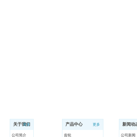
关于我们
产品中心
新闻动
更多
更多
公司简介
齿轮
公司新闻