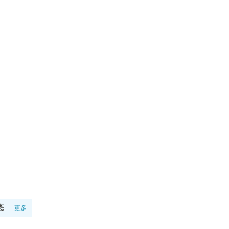
联系我们
态
更多