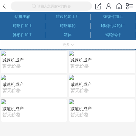
请输入您要搜索的内容
钻机主轴
锥齿轮加工厂
铸铁件加工
铸钢件加工
铸钢车轮
印刷机齿轮厂
异形件加工
箱体
蜗轮蜗杆
同步带轮厂家
数控车床加工
深孔镗齿轮
更多
伞齿轮生产厂家
内齿圈
磨齿加工
减速机成产
减速机成产
螺旋伞齿轮
六级精磨齿轮厂
链轮加工
暂无价格
暂无价格
联轴器生产厂家
减速机齿轮生产厂家
减速机成产厂家
加工中心加工
机械加工
机床齿轮
减速机成产
减速机成产
钻机齿轮
花键轴套
花键轴生产厂家
暂无价格
暂无价格
滚齿 插齿 剃齿 刨齿加工
钢管厂三辊定径机配件
非标减速机成产厂家
包装机齿轮厂
插齿加工
齿轮生产厂家
减速机成产
减速机成产
暂无价格
暂无价格
齿条
对外机械加工