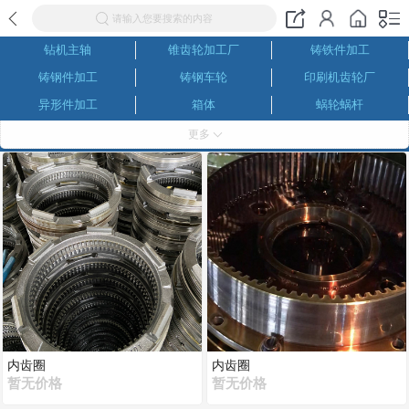
请输入您要搜索的内容
钻机主轴
锥齿轮加工厂
铸铁件加工
铸钢件加工
铸钢车轮
印刷机齿轮厂
异形件加工
箱体
蜗轮蜗杆
同步带轮厂家
数控车床加工
深孔镗齿轮
更多
伞齿轮生产厂家
内齿圈
磨齿加工
螺旋伞齿轮
六级精磨齿轮厂
链轮加工
联轴器生产厂家
减速机齿轮生产厂家
减速机成产厂家
加工中心加工
机械加工
机床齿轮
钻机齿轮
花键轴套
花键轴生产厂家
滚齿 插齿 剃齿 刨齿加工
钢管厂三辊定径机配件
非标减速机成产厂家
包装机齿轮厂
插齿加工
齿轮生产厂家
齿条
对外机械加工
内齿圈
内齿圈
暂无价格
暂无价格