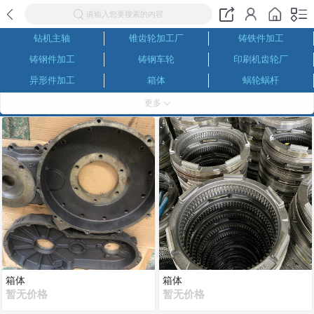
请输入您要搜索的内容
钻机主轴
锥齿轮加工厂
铸铁件加工
铸钢件加工
铸钢车轮
印刷机齿轮厂
异形件加工
箱体
蜗轮蜗杆
同步带轮厂家
数控车床加工
深孔镗齿轮
更多
伞齿轮生产厂家
内齿圈
磨齿加工
螺旋伞齿轮
六级精磨齿轮厂
链轮加工
联轴器生产厂家
减速机齿轮生产厂家
减速机成产厂家
加工中心加工
机械加工
机床齿轮
钻机齿轮
花键轴套
花键轴生产厂家
滚齿 插齿 剃齿 刨齿加工
钢管厂三辊定径机配件
非标减速机成产厂家
包装机齿轮厂
插齿加工
齿轮生产厂家
齿条
对外机械加工
箱体
箱体
暂无价格
暂无价格