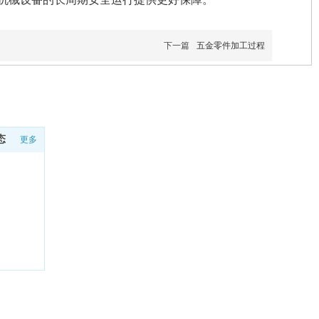
下一篇
五金零件加工过程
联系我们
态
更多
13516390219
山东省临沂市罗庄区盛庄街道
扫一扫，加微信