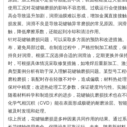
使用工况对花键轴磨损的影响不容忽视。过载运行会使接触应
高会导致温升加剧，润滑油膜难以形成，增加金属直接接触
损发展。润滑不良是导致花键轴异常磨损的常见原因。润滑
触，降低摩擦系数，还能起到冷却和清洁作用。
针对花键轴磨损问题，可以采取多方面的预防和改进措施。
布，避免局部过载。在制造过程中，严格控制加工精度，保
持良好润滑。根据工况选择合适的润滑油，定期更换并保
时，可根据具体情况采取修复措施，如堆焊后重新加工、激
典型案例分析有助于深入理解花键轴磨损问题。某型号工程
磨粒磨损；装配时存在轻微不对中，造成偏载；材料热处理
保对中精度；改进热处理工艺参数，保证硬度均匀性。实施
随着材料科学和制造技术的进步，花键轴抗磨损技术也在不
化学气相沉积（CVD）能在表面形成极硬的耐磨涂层。智
被及时发现和处理。
综上所述，花键轴磨损是多种因素共同作用的结果。通过系
长花键轴使用寿命，保障设备可靠运行。未来，随着新材料