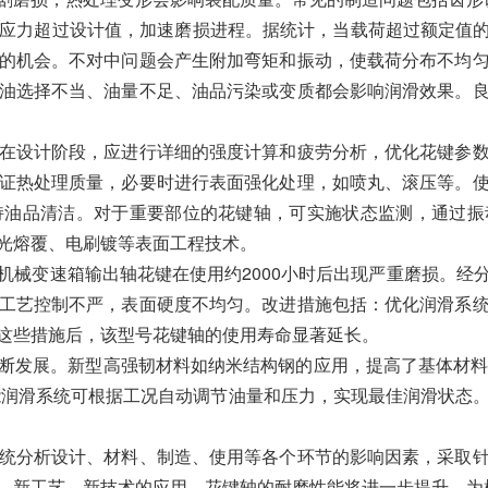
力超过设计值，加速磨损进程。据统计，当载荷超过额定值的30
的机会。不对中问题会产生附加弯矩和振动，使载荷分布不均
油选择不当、油量不足、油品污染或变质都会影响润滑效果。
在设计阶段，应进行详细的强度计算和疲劳分析，优化花键参
证热处理质量，必要时进行表面强化处理，如喷丸、滚压等。
持油品清洁。对于重要部位的花键轴，可实施状态监测，通过振
光熔覆、电刷镀等表面工程技术。
机械变速箱输出轴花键在使用约2000小时后出现严重磨损。经
工艺控制不严，表面硬度不均匀。改进措施包括：优化润滑系
这些措施后，该型号花键轴的使用寿命显著延长。
断发展。新型高强韧材料如纳米结构钢的应用，提高了基体材料
能润滑系统可根据工况自动调节油量和压力，实现最佳润滑状态
统分析设计、材料、制造、使用等各个环节的影响因素，采取
、新工艺、新技术的应用，花键轴的耐磨性能将进一步提升，为