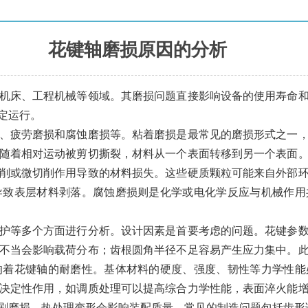
花键轴磨损原因的分析
机床、工程机械等领域。其磨损问题直接影响设备的使用寿命
定运行。
、疲劳磨损和腐蚀磨损等。粘着磨损是最常见的磨损形式之一
随着相对运动被剪切撕裂，材料从一个表面转移到另一个表面
削或微切削作用导致的材料损失。这些硬质颗粒可能来自外部
导致表层材料剥落。腐蚀磨损则是化学或电化学反应与机械作用
护等多个方面进行分析。设计因素是首要考虑的问题。花键参
不当会影响载荷分布；齿根圆角半径不足容易产生应力集中。
响着花键轴的耐磨性。基体材料的硬度、强度、韧性等力学性能
决定性作用，如调质处理可以提高综合力学性能，表面淬火能
剧磨损，热处理变形会影响装配质量。常见的制造问题包括齿形