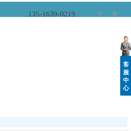
135-1639-0219
中 /
英
客
服
中
心